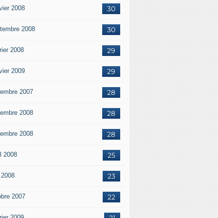
vier 2008
30
tembre 2008
30
rier 2008
29
vier 2009
29
embre 2007
28
embre 2008
28
embre 2008
28
il 2008
25
 2008
23
obre 2007
22
rier 2009
21