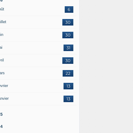
oût
6
illet
30
in
30
ai
31
ril
30
ars
22
vrier
13
nvier
13
25
24