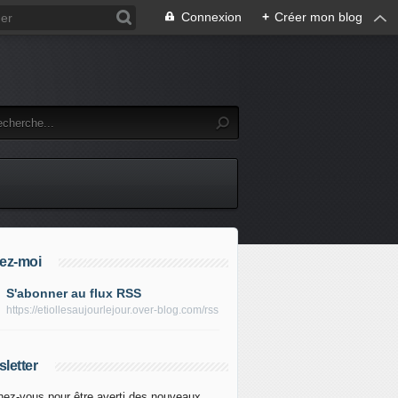
Connexion
+
Créer mon blog
ez-moi
S'abonner au flux RSS
https://etiollesaujourlejour.over-blog.com/rss
letter
ez-vous pour être averti des nouveaux