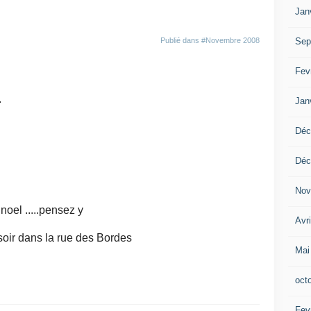
Jan
Sep
Publié dans
#Novembre 2008
Fev
.
Jan
Déc
Déc
Nov
oel .....pensez y
Avr
soir dans la rue des Bordes
Mai
oct
Fev