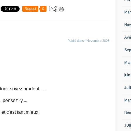
Repost
0
Mar
Nov
Avr
Publié dans
#Novembre 2008
Sep
Mai
jui
Juil
onc soyez prudent.....
Mar
..pensez -y....
et c'est tant mieux
Dec
JUI