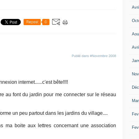
Avri
Oct
Repost
0
Aou
Avr
Publié dans
#Novembre 2008
Jan
Nov
xion internet......c'est bête!!!!
Déc
ndre au font du jardin pour me connecter sur le réseau
Mar
rme un peu partout dans les jardins du village....
Fev
ns ma boite aux lettres concernant une association
Fev