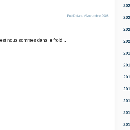
20
Publié dans
#Novembre 2008
20
20
est nous sommes dans le froid...
20
20
20
20
20
20
20
20