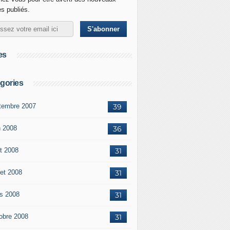
es publiés.
es
gories
tembre 2007
39
n 2008
36
t 2008
31
let 2008
31
s 2008
31
obre 2008
31