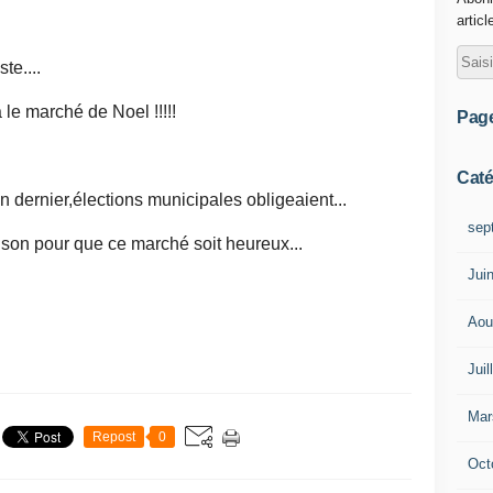
articl
te....
a le marché de Noel !!!!!
Pag
Caté
an dernier,élections municipales obligeaient...
sep
ison pour que ce marché soit heureux...
Jui
Aou
Juil
Mar
Repost
0
Oct