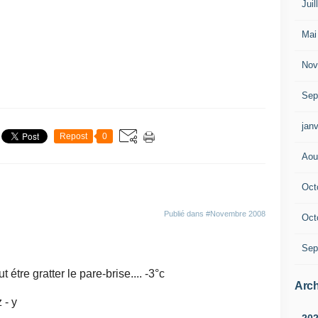
Juil
Mai
Nov
Sep
janv
Repost
0
Aou
Oct
Publié dans
#Novembre 2008
Oct
Sep
 étre gratter le pare-brise.... -3°c
Arch
 - y
20