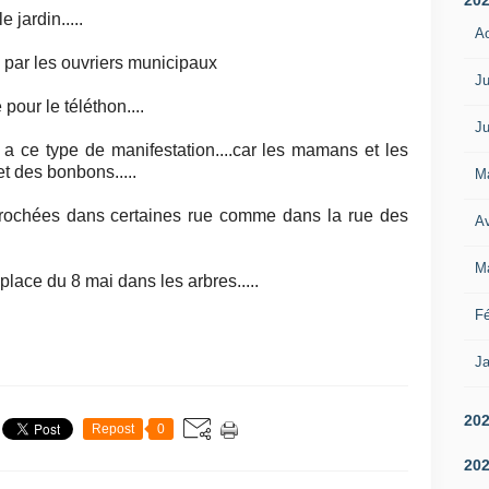
 jardin.....
A
u par les ouvriers municipaux
Ju
pour le téléthon....
Ju
 a ce type de manifestation....car les mamans et les
et des bonbons.....
M
crochées dans certaines rue comme dans la rue des
Av
M
place du 8 mai dans les arbres.....
Fé
Ja
20
Repost
0
20