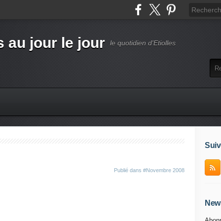
s au jour le jour
le quotidien d'Etiolles
Suiv
Publié dans
#Novembre 2008
News
Abonn