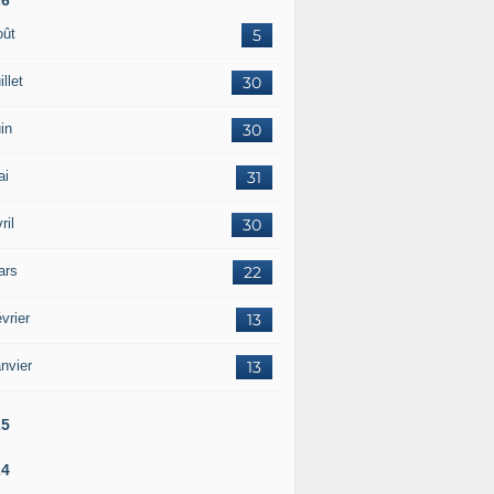
oût
5
illet
30
in
30
ai
31
ril
30
ars
22
vrier
13
nvier
13
25
24