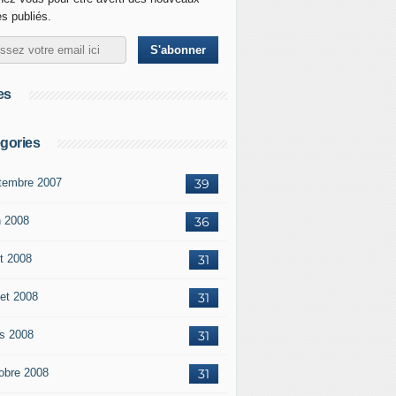
es publiés.
es
gories
tembre 2007
39
n 2008
36
t 2008
31
let 2008
31
s 2008
31
obre 2008
31