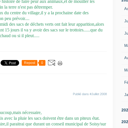
e histoire de faire peur aux animaux,et de mouiller les
in la terre n'est pas détremper.
A
du centre du village,il y a la prochaine date des
n peu prévoir....
Ju
di des sacs de déchets verts ont fait leur apparition,alors
nt 15 jours il va y avoir des sacs sur le trottoirs......que du
Ju
 chaud ou si il pleut.....
M
Av
Repost
0
M
Fé
Publié dans
#Juillet 2008
Ja
20
eaucoup,mais nécessaire,
s avec la pluie les sacs doivent étre dans un piteux état.
20
e,il paraitrai que durant un conseil municipal de Soisy/sur