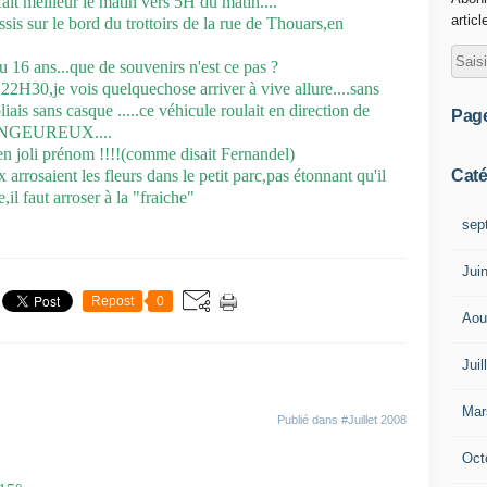
fait meilleur le matin vers 5H du matin....
articl
sis sur le bord du trottoirs de la rue de Thouars,en
ou 16 ans...que de souvenirs n'est ce pas ?
 22H30,je vois quelquechose arriver à vive allure....sans
liais sans casque .....ce véhicule roulait en direction de
Pag
 DANGEUREUX....
ien joli prénom !!!!(comme disait Fernandel)
Caté
rrosaient les fleurs dans le petit parc,pas étonnant qu'il
e,il faut arroser à la "fraiche"
sep
Jui
Repost
0
Aou
Juil
Mar
Publié dans
#Juillet 2008
Oct