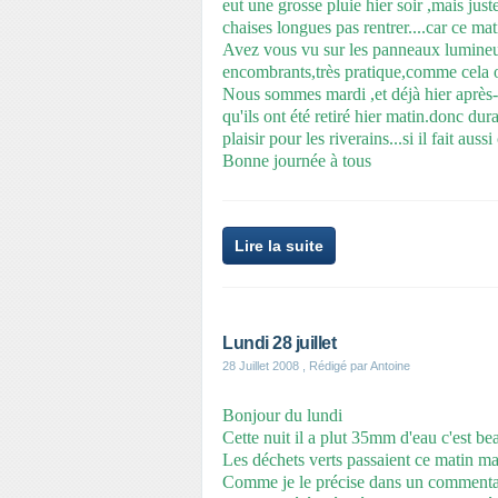
eut une grosse pluie hier soir ,mais just
chaises longues pas rentrer....car ce mat
Avez vous vu sur les panneaux lumineux 
encombrants,très pratique,comme cela o
Nous sommes mardi ,et déjà hier après-mi
qu'ils ont été retiré hier matin.donc dura
plaisir pour les riverains...si il fait aussi
Bonne journée à tous
Lire la suite
Lundi 28 juillet
28 Juillet 2008
, Rédigé par Antoine
Bonjour du lundi
Cette nuit il a plut 35mm d'eau c'est b
Les déchets verts passaient ce matin mai
Comme je le précise dans un commentair