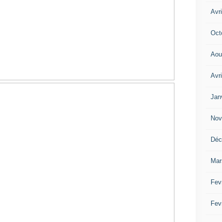
Avri
Oct
Aou
Avr
Jan
Nov
Déc
Mar
Fev
Fev