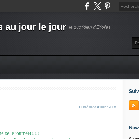
s au jour le jour
le quotidien d'Etiolles
Suiv
Publié dans
#Juillet 2008
News
e belle journée!!!!!!
Abonn