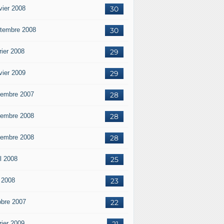
vier 2008
30
tembre 2008
30
rier 2008
29
vier 2009
29
embre 2007
28
embre 2008
28
embre 2008
28
il 2008
25
 2008
23
obre 2007
22
rier 2009
21