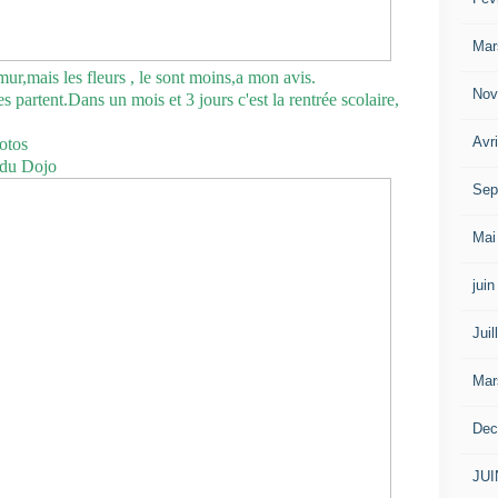
Mar
 mur,mais les fleurs , le sont moins,a mon avis.
Nov
 partent.Dans un mois et 3 jours c'est la rentrée scolaire,
Avr
hotos
 du Dojo
Sep
Mai
jui
Juil
Mar
Dec
JUI