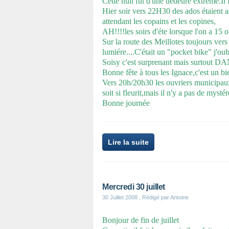
Cette nuit fût d'une tiédeure extrême.Il 
Hier soir vers 22H30 des ados étaient as
attendant les copains et les copines,
AH!!!!les soirs d'éte lorsque l'on a 15 
Sur la route des Meillotes toujours vers
lumiére....C'était un "pocket bike" j'oub
Soisy c'est surprenant mais surtout
Bonne fête à tous les Ignace,c'est un b
Vers 20h/20h30 les ouvriers municipaux a
soit si fleurit,mais il n'y a pas de mystér
Bonne journée
Lire la suite
Mercredi 30 juillet
30 Juillet 2008
, Rédigé par Antoine
Bonjour de fin de juillet