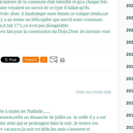
licopteres de la commune était interdite et qu'a chaque fois
20
ne voyaient un survol de ce type il fallait qu'ils
 civile.-donc il faudraitque nous lisions ce compte rendu,car
20
il y a au moins un hélicoptére qui survol notre commune.
,il fait 17°c,ce n'est pas désagréable.
20
est fait pour la construction du Dojo,Donc les travaux vont
20
20
Repost
0
20
20
20
Publié dans
#Juillet 2008
20
 à toutes les Nathalie......
20
nt,enfin un dimanche de juillet ou la veille il y a eut
re amis qui se prolongent dans la nuit ,Je trouve ces
20
 vacances,la nuit est tiéde,les amis s'amusent et