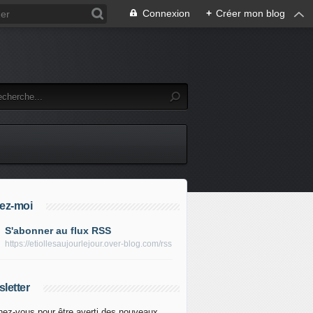
Connexion
+
Créer mon blog
ez-moi
S'abonner au flux RSS
https://etiollesaujourlejour.over-blog.com/rss
letter
ez-vous pour être averti des nouveaux