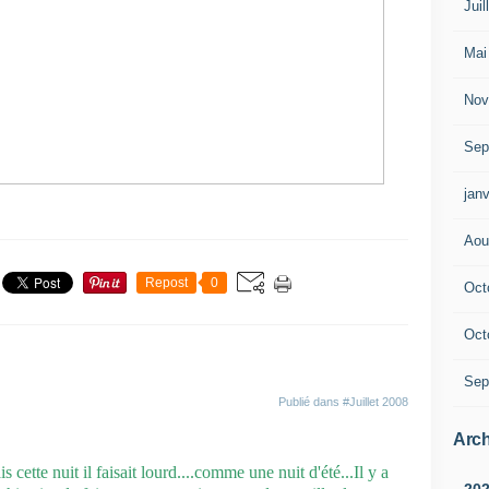
Juil
Mai
Nov
Sep
janv
Aou
Repost
0
Oct
Oct
Sep
Publié dans
#Juillet 2008
Arch
s cette nuit il faisait lourd....comme une nuit d'été...Il y a
20