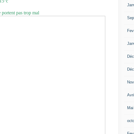
 15°c
Jan
e portent pas trop mal
Sep
Fev
Jan
Déc
Déc
Nov
Avr
Mai
oct
Fev