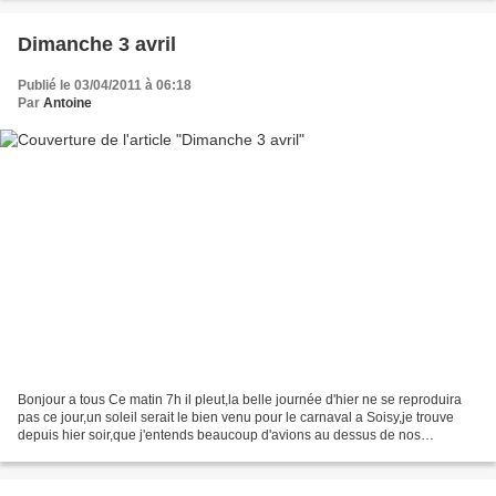
Dimanche 3 avril
Publié le 03/04/2011 à 06:18
Par
Antoine
Bonjour a tous Ce matin 7h il pleut,la belle journée d'hier ne se reproduira
pas ce jour,un soleil serait le bien venu pour le carnaval a Soisy,je trouve
depuis hier soir,que j'entends beaucoup d'avions au dessus de nos
têtes???? ce matin aussi,avez vous...