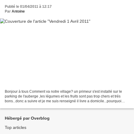
Publié le 01/04/2011 à 12:17
Par
Antoine
Bonjour à tous Comment va notre village? un primeur s'est installé sur le
parking de l'auberge ,les légumes et les fruits sont pas trop chers et trés
bons...donc a suivre et je me suis renseigné il livre a domicile...pourquoi
pas... dans les années 80...
Hébergé par Overblog
Top articles