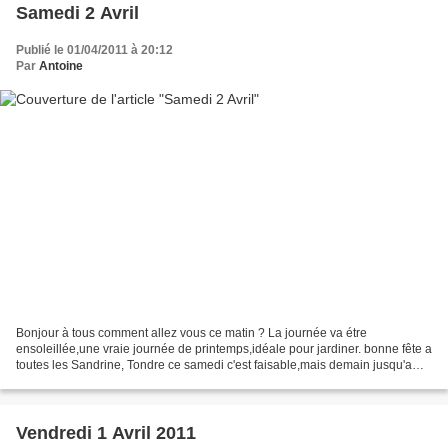
Samedi 2 Avril
Publié le 01/04/2011 à 20:12
Par
Antoine
Bonjour à tous comment allez vous ce matin ? La journée va étre
ensoleillée,une vraie journée de printemps,idéale pour jardiner. bonne fête a
toutes les Sandrine, Tondre ce samedi c'est faisable,mais demain jusqu'a
12h30 c'est cela ?! les végetaux ne...
Vendredi 1 Avril 2011