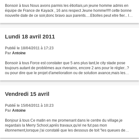
Bonsoir à tous Nous avons parmis les étiollais,un jeune homme admis en
équipe de France de Kayack , 16 ans respect Jeune homme!!!!! cette bonne
nouvelle date de ce soir,donc bravo aux parents.....Etiolles peut etre fier... les
nouvelles comme cela ,Moi,j'aime.......
Lundi 18 avril 2011
Publié le 18/04/2011 à 17:23
Par
Antoine
Bonsoir à tous Force est constater que 5 ans plus tard,le city stade pose
toujours autant de problémes aux riverains, encore 2 ans pour le régler...?
ou pour dire que le projet d'amelioration ou de solution avance,mais les
yeux se portent vers des logements...
Vendredi 15 avril
Publié le 15/04/2011 à 10:23
Par
Antoine
Bonjour à tous Ce matin en me promenant dans le centre du village,je
regardais la Merry School,aprés travaux,qu'el ne fut pas mon
étonnement,lorsque j'ai constaté que les dessous de toit "les queues de
vaches " n'étaient pas colorés,et puis il y a une...