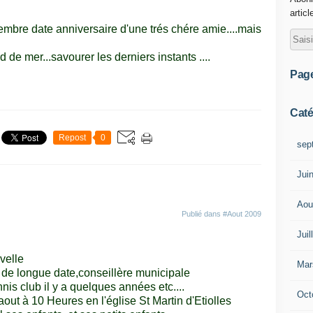
articl
ptembre date anniversaire d'une trés chére amie....mais
 de mer...savourer les derniers instants ....
Pag
Caté
Repost
0
sep
Jui
Aou
Publié dans
#Aout 2009
Juil
velle
Mar
 de longue date,conseillère municipale
nis club il y a quelques années etc....
Oct
ut à 10 Heures en l'église St Martin d'Etiolles