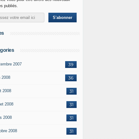
es publiés.
es
gories
tembre 2007
39
n 2008
36
t 2008
31
let 2008
31
s 2008
31
obre 2008
31