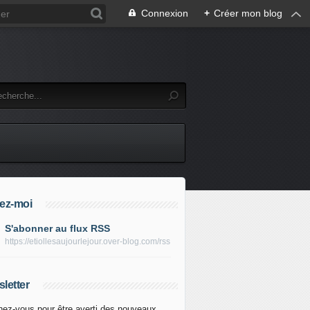
Connexion
+
Créer mon blog
ez-moi
S'abonner au flux RSS
https://etiollesaujourlejour.over-blog.com/rss
letter
ez-vous pour être averti des nouveaux