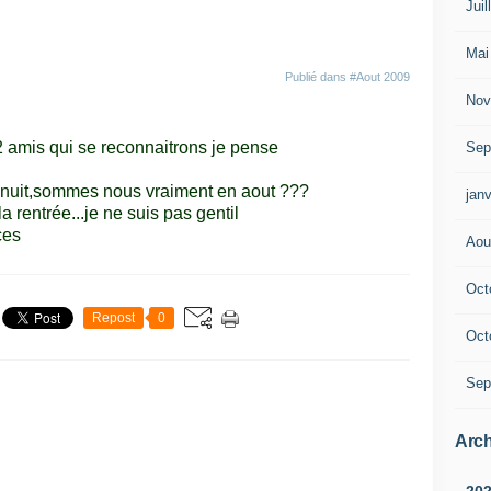
Juil
Mai
Publié dans
#Aout 2009
Nov
 2 amis qui se reconnaitrons je pense
Sep
e nuit,sommes nous vraiment en aout ???
janv
la rentrée...je ne suis pas gentil
ces
Aou
Oct
Repost
0
Oct
Sep
Arch
20