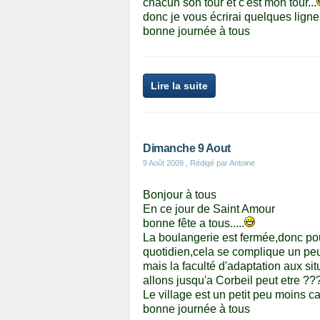
chacun son tour et c'est mon tour...
donc je vous écrirai quelques lign
bonne journée à tous
Lire la suite
Dimanche 9 Aout
9 Août 2009
, Rédigé par Antoine
Bonjour à tous
En ce jour de Saint Amour
bonne fête a tous.....
La boulangerie est fermée,donc pou
quotidien,cela se complique un peu.
mais la faculté d'adaptation aux situ
allons jusqu'a Corbeil peut etre ??
Le village est un petit peu moins c
bonne journée à tous