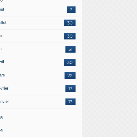
oût
6
illet
30
in
30
ai
31
ril
30
ars
22
vrier
13
nvier
13
25
24