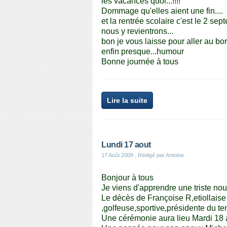
les vacances quoi...!!!!
Dommage qu'elles aient une fin....
et la rentrée scolaire c'est le 2 se
nous y revientrons...
bon je vous laisse pour aller au bord
enfin presque...humour
Bonne journée à tous
Lire la suite
Lundi 17 aout
17 Août 2009
, Rédigé par Antoine
Bonjour à tous
Je viens d'apprendre une triste nou
Le décès de Françoise R,etiollaise
,golfeuse,sportive,présidente du ten
Une cérémonie aura lieu Mardi 18 ao