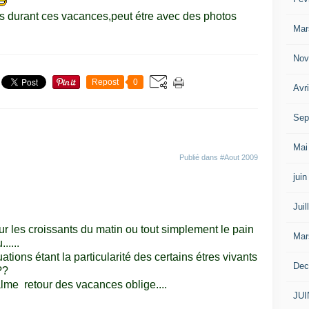
es durant ces vacances,peut étre avec des photos
Mar
Nov
Repost
0
Avr
Sep
Mai
Publié dans
#Aout 2009
jui
Juil
r les croissants du matin ou tout simplement le pain
Mar
.....
ations étant la particularité des certains étres vivants
Dec
??
alme retour des vacances oblige....
JUI