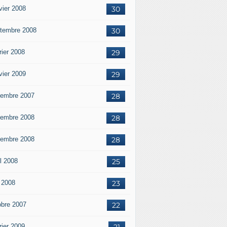
vier 2008
30
tembre 2008
30
rier 2008
29
vier 2009
29
embre 2007
28
embre 2008
28
embre 2008
28
il 2008
25
 2008
23
obre 2007
22
rier 2009
21