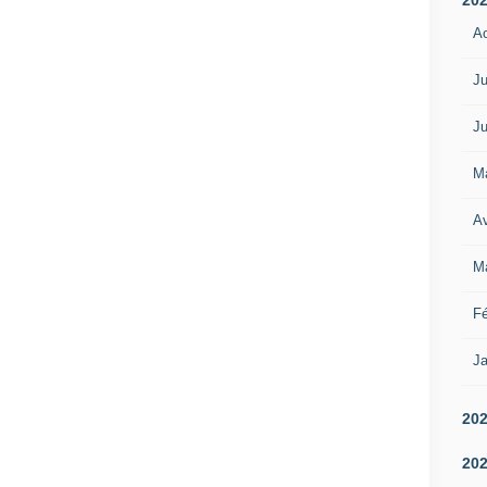
A
Ju
Ju
M
Av
M
Fé
Ja
20
20