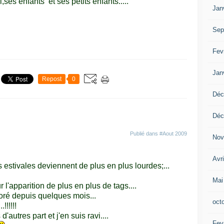
es enfants et ses petits enfants.....
Jan
Sep
Fev
Jan
Repost
0
Déc
Déc
Publié dans
#Aout 2009
Nov
Avr
 estivales deviennent de plus en plus lourdes;...
Mai
 l'apparition de plus en plus de tags....
rioré depuis quelques mois...
oct
!!!!!!
autres part et j'en suis ravi....
Fev