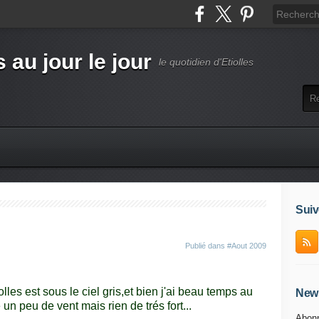
s au jour le jour
le quotidien d'Etiolles
Suiv
Publié dans
#Aout 2009
olles est sous le ciel gris,et bien j'ai beau temps au
News
 un peu de vent mais rien de trés fort...
Abonn