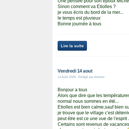
Une pensée pour son epoux Michel,s
Sinon comment va Etiolles ?
je vous écris du bord de la mer...
le temps est pluvieux
Bonne journée à tous
Lire la suite
Vendredi 14 aout
14 Août 2009
, Rédigé par Antoine
Bonjour a tous
Alors que dire que les températures
normal nous sommes en été...
Etiolles est bien calme,sauf bien sur
je trouve que le village c'est déter
peut étre est ce une vue de l'esprit ...
Certains sont revenus de vacances d'