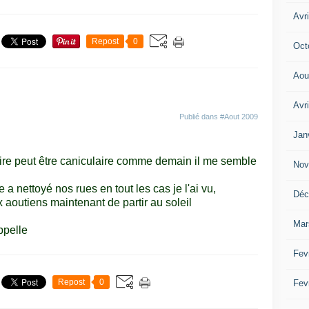
Avri
Repost
0
Oct
Aou
Avr
Publié dans
#Aout 2009
Jan
ire peut être caniculaire comme demain il me semble
Nov
a nettoyé nos rues en tout les cas je l'ai vu,
Déc
x aoutiens maintenant de partir au soleil
Mar
ppelle
Fev
Repost
0
Fev