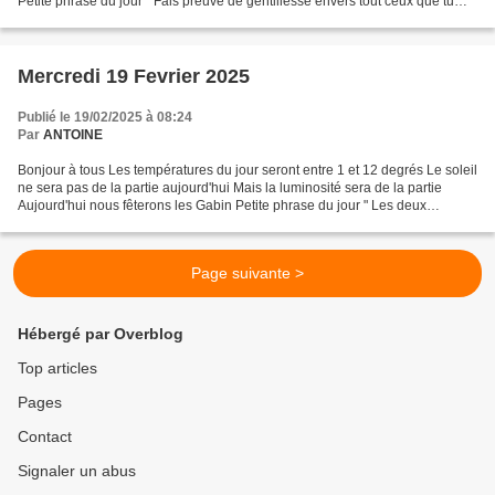
Petite phrase du jour " Fais preuve de gentillesse envers tout ceux que tu
rencontres, leur combat...
Mercredi 19 Fevrier 2025
Publié le 19/02/2025 à 08:24
Par
ANTOINE
Bonjour à tous Les températures du jour seront entre 1 et 12 degrés Le soleil
ne sera pas de la partie aujourd'hui Mais la luminosité sera de la partie
Aujourd'hui nous fêterons les Gabin Petite phrase du jour " Les deux
guerriers les plus puissants sont...
Page suivante >
Hébergé par Overblog
Top articles
Pages
Contact
Signaler un abus