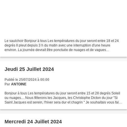
Le saulchoir Bonjour à tous Les températures du jour seront entre 18 et 24
degrés Il pleut depuis 3 h du matin avec une interruption d'une heure
environ. La journée devrait être ponctuée de nuages et de vagues
apparitions du soleil. Aujourd'hui nous fêterons...
Jeudi 25 Juillet 2024
Publié le 25/07/2024 à 00:00
Par
ANTOINE
Bonjour à tous Les températures du jour seront entre 15 et 28 degrés Soleil
ou nuages.... Nous fêterons les Jacques, les Christophe Dicton du jour "Si
Saint Jacques est serein, l'hiver sera dur et chagrin " Je souhaitais vous faire
part d'un article que...
Mercredi 24 Juillet 2024