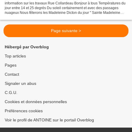
information sur les travaux Rue Collardeau Bonjour à tous Températures du
jour entre 14 et 25 degrés Du soleil certainement et avec des passages
nuageux Nous fêterons les Madeleine Dicton du jour " Sainte Madeleine
Pluie amène, Si elle ne dure pas longtemps,...
Page suivante >
Hébergé par Overblog
Top articles
Pages
Contact
Signaler un abus
C.G.U.
Cookies et données personnelles
Préférences cookies
Voir le profil de ANTOINE sur le portail Overblog