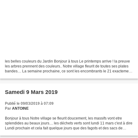
les belles couleurs du Jardin Bonjour à tous Le printemps arrive ! la preuve
les arbres prennent des couleurs.. Notre village fleurit de toutes ses plates
bandes.... La semaine prochaine, ce sont les encombrants le 21 exactement
... Le " Mercato" pour...
Samedi 9 Mars 2019
Publié le 09/03/2019 à 07:09
Par
ANTOINE
Bonjour à tous Notre village se fleurit doucement, les massifs vont etre
splendides au beaux jours.... les déchets verts sont lundi 11 mars c'est à dire
Lundi prochain et cela fait quelque jours que des fagots et des sacs de
déchet sont sur le trottoir...