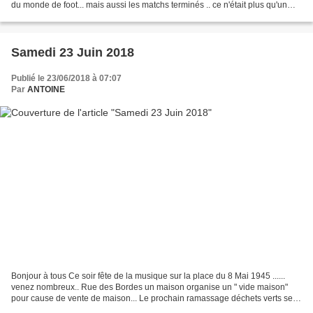
du monde de foot... mais aussi les matchs terminés .. ce n'était plus qu'un
souvenir, les étiolais ont venus...
Samedi 23 Juin 2018
Publié le 23/06/2018 à 07:07
Par
ANTOINE
Bonjour à tous Ce soir fête de la musique sur la place du 8 Mai 1945 ......
venez nombreux.. Rue des Bordes un maison organise un " vide maison"
pour cause de vente de maison... Le prochain ramassage déchets verts sera
le 2 juillet et donc dés ce matin...