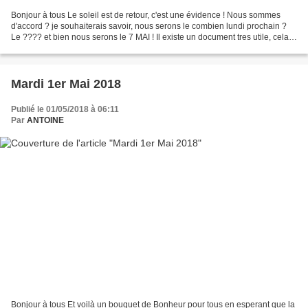
Bonjour à tous Le soleil est de retour, c'est une évidence ! Nous sommes
d'accord ? je souhaiterais savoir, nous serons le combien lundi prochain ?
Le ???? et bien nous serons le 7 MAI ! Il existe un document tres utile, cela
se nomme un CALENDRIER !...
Mardi 1er Mai 2018
Publié le 01/05/2018 à 06:11
Par
ANTOINE
Bonjour à tous Et voilà un bouquet de Bonheur pour tous en esperant que la