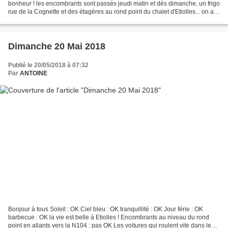
bonheur ! les encombrants sont passés jeudi matin et dés dimanche, un frigo
rue de la Cognette et des étagères au rond point du chalet d'Etiolles... on a
loupé quelquechose?...
Dimanche 20 Mai 2018
Publié le 20/05/2018 à 07:32
Par
ANTOINE
Bonjour à tous Soleil : OK Ciel bleu : OK tranquillité : OK Jour férie : OK
barbecue : OK la vie est belle à Etiolles ! Encombrants au niveau du rond
point en allants vers la N104 : pas OK Les voitures qui roulent vite dans le