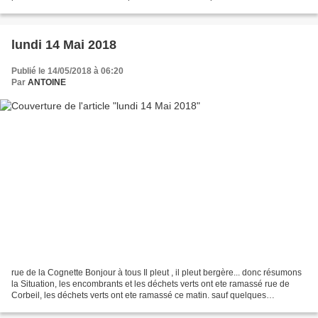
village : pas OK Le coin...
lundi 14 Mai 2018
Publié le 14/05/2018 à 06:20
Par
ANTOINE
rue de la Cognette Bonjour à tous Il pleut , il pleut bergère... donc résumons
la Situation, les encombrants et les déchets verts ont ete ramassé rue de
Corbeil, les déchets verts ont ete ramassé ce matin. sauf quelques
exceptions... Mais, rue de la Cognette...