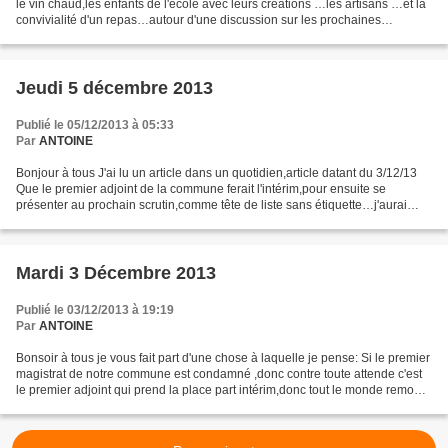
le vin chaud,les enfants de l'école avec leurs créations …les artisans …et la
convivialité d'un repas…autour d'une discussion sur les prochaines
élections municipales…parce que quoique...
Jeudi 5 décembre 2013
Publié le 05/12/2013 à 05:33
Par
ANTOINE
Bonjour à tous J'ai lu un article dans un quotidien,article datant du 3/12/13
Que le premier adjoint de la commune ferait l'intérim,pour ensuite se
présenter au prochain scrutin,comme tête de liste sans étiquette…j'aurai
aimé l'apprendre par le Petit...
Mardi 3 Décembre 2013
Publié le 03/12/2013 à 19:19
Par
ANTOINE
Bonsoir à tous je vous fait part d'une chose à laquelle je pense: Si le premier
magistrat de notre commune est condamné ,donc contre toute attende c'est
le premier adjoint qui prend la place part intérim,donc tout le monde remonte
d'un "cran" (façon de...