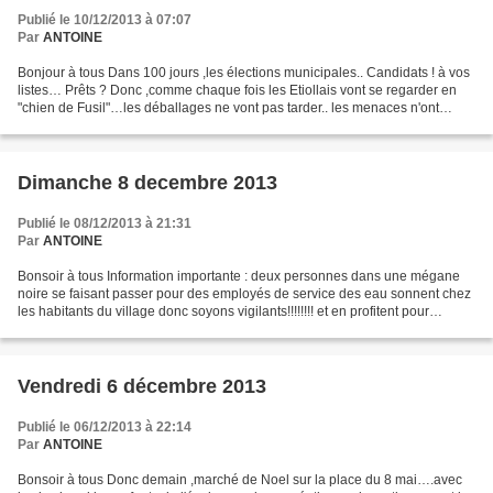
Publié le 10/12/2013 à 07:07
Par
ANTOINE
Bonjour à tous Dans 100 jours ,les élections municipales.. Candidats ! à vos
listes… Prêts ? Donc ,comme chaque fois les Etiollais vont se regarder en
"chien de Fusil"…les déballages ne vont pas tarder.. les menaces n'ont
plus..enfin je résume…les coup...
Dimanche 8 decembre 2013
Publié le 08/12/2013 à 21:31
Par
ANTOINE
Bonsoir à tous Information importante : deux personnes dans une mégane
noire se faisant passer pour des employés de service des eau sonnent chez
les habitants du village donc soyons vigilants!!!!!!!! et en profitent pour
s'infiltre chez vous faite suivre...
Vendredi 6 décembre 2013
Publié le 06/12/2013 à 22:14
Par
ANTOINE
Bonsoir à tous Donc demain ,marché de Noel sur la place du 8 mai….avec