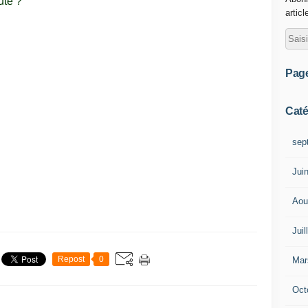
uté ?
articl
Pag
Caté
sep
Jui
Aou
Juil
Repost
0
Mar
Oct