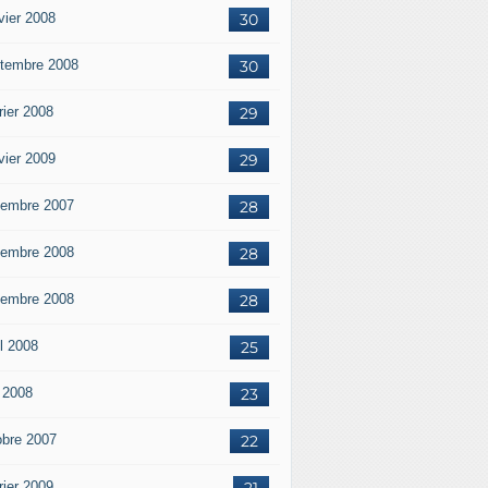
vier 2008
30
tembre 2008
30
rier 2008
29
vier 2009
29
embre 2007
28
embre 2008
28
embre 2008
28
il 2008
25
 2008
23
obre 2007
22
rier 2009
21