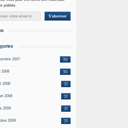
es publiés.
es
gories
tembre 2007
39
n 2008
36
t 2008
31
let 2008
31
s 2008
31
obre 2008
31