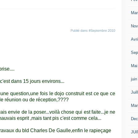
Mar
Nov
Publié dans
#Septembre 2010
Avr
Sep
Mai
ise....
jui
'est dans 15 jours environs...
Juil
ne question,une fois le dojo construit est ce que ce
de réunion ou de réception,????
Mar
vais envie de la poser...voilà chose qui est faite...je ne
uvais esprit ,mais tant pis c'est comme cela...
Dec
u travaux du bld Charles De Gaulle,enfin le rapieçage
JUI