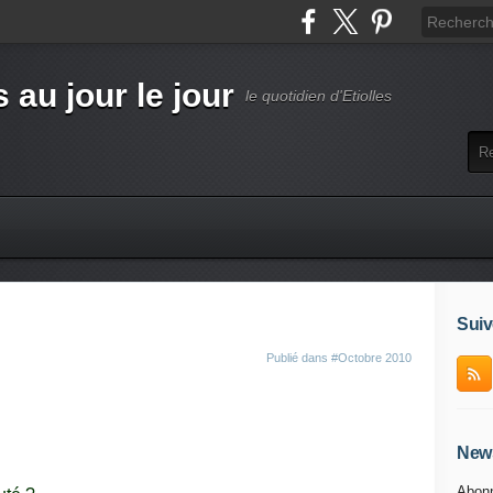
s au jour le jour
le quotidien d'Etiolles
Suiv
Publié dans
#Octobre 2010
News
Abonn