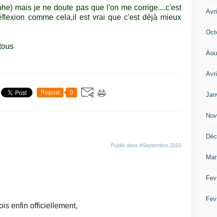
phe) mais je ne doute pas que l'on me corrige....c'est
Avri
réflexion comme cela,il est vrai que c'est déjà mieux
Oct
tous
Aou
Avr
Repost
0
Jan
Nov
Déc
Publié dans
#Septembre 2010
Mar
Fev
Fev
mois enfin officiellement,