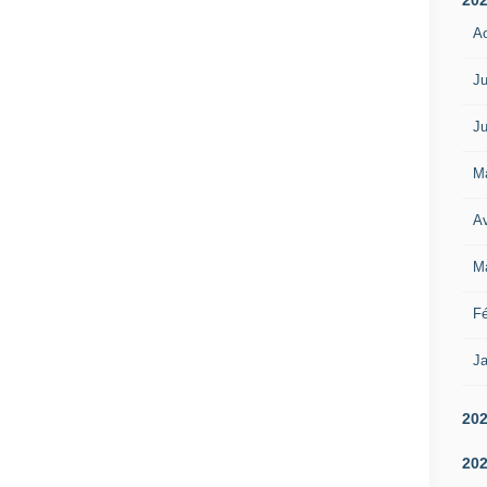
A
Ju
Ju
M
Av
M
Fé
Ja
20
20