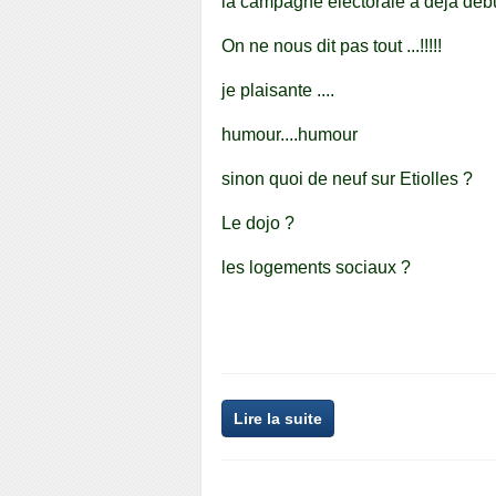
la campagne électorale a déjà déb
On ne nous dit pas tout ...!!!!!
je plaisante ....
humour....humour
sinon quoi de neuf sur Etiolles ?
Le dojo ?
les logements sociaux ?
Lire la suite