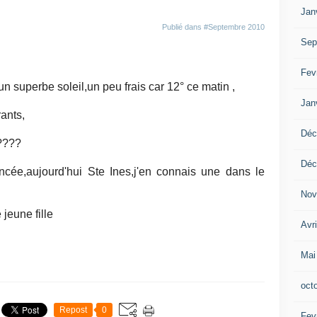
Jan
Publié dans
#Septembre 2010
Sep
Fev
 superbe soleil,un peu frais car 12° ce matin ,
Jan
ants,
Déc
 ????
Déc
cée,aujourd'hui Ste Ines,j'en connais une dans le
Nov
jeune fille
Avr
Mai
oct
Repost
0
Fev