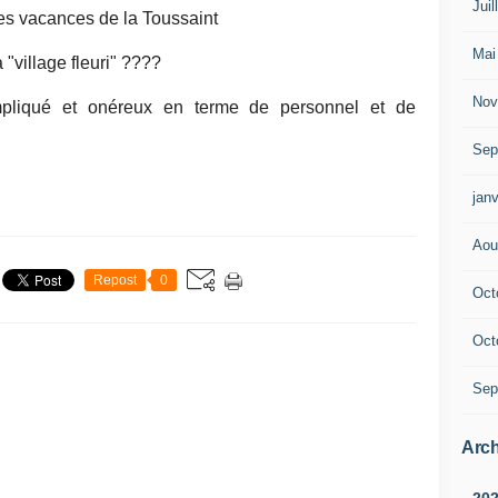
Juil
es vacances de la Toussaint
Mai
 "village fleuri" ????
Nov
pliqué et onéreux en terme de personnel et de
Sep
janv
Aou
Repost
0
Oct
Oct
Sep
Arch
20