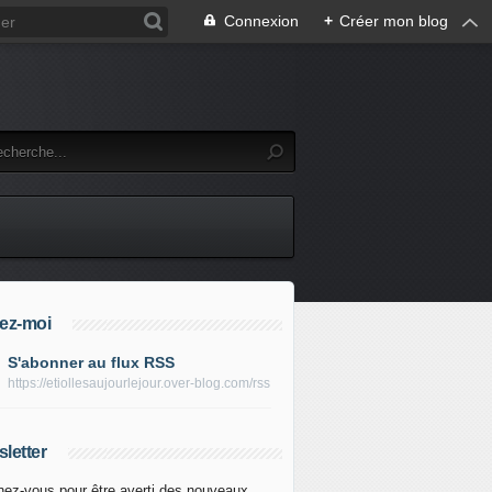
Connexion
+
Créer mon blog
ez-moi
S'abonner au flux RSS
https://etiollesaujourlejour.over-blog.com/rss
letter
ez-vous pour être averti des nouveaux