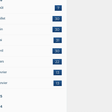
oût
7
illet
30
in
30
ai
31
ril
30
ars
22
vrier
13
nvier
13
25
24