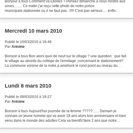
Bonjour à tous Comment va Etiolles ? Pensez dimanche a vous rendre aux
urnes......... Ce matin j'ai reçu cette photo de notre police
municipale,stationnée ou il ne faut pas...!!!!! C'est pas sérieux..... enfin
souhaitons que cela ne soit qu'un accident.......
Mercredi 10 mars 2010
Publié le 10/03/2010 à 19:46
Par
Antoine
Bonsoir à tous Bon alors quoi de neuf sur le village ? une question : que fait
le village au abords du collége de l'ermitage ,concernant le stationement?
La commune voisine de la notre,a amélioré le rond point au niveau du
collège sur son territoire et...
Lundi 8 mars 2010
Publié le 08/03/2010 à 19:27
Par
Antoine
Bonsoir à tous Aujourd'hui journée de la femme ?????....... Demain je
connais un jeune homme qui va avoir 18 ans alors bon anniversaire et bien
venu dans le monde des adultes Cela va bientôt faire 2 ans que notre
équipe municipale est élue ..... Alors...