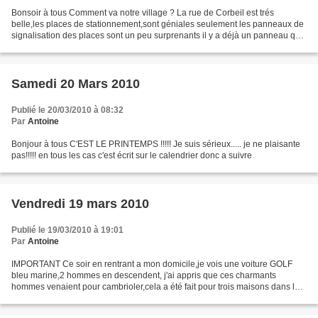
Bonsoir à tous Comment va notre village ? La rue de Corbeil est trés
belle,les places de stationnement,sont géniales seulement les panneaux de
signalisation des places sont un peu surprenants il y a déjà un panneau qui
a été bousculé,mais il est vrai...
Samedi 20 Mars 2010
Publié le 20/03/2010 à 08:32
Par
Antoine
Bonjour à tous C'EST LE PRINTEMPS !!!!! Je suis sérieux..... je ne plaisante
pas!!!!! en tous les cas c'est écrit sur le calendrier donc a suivre
Vendredi 19 mars 2010
Publié le 19/03/2010 à 19:01
Par
Antoine
IMPORTANT Ce soir en rentrant a mon domicile,je vois une voiture GOLF
bleu marine,2 hommes en descendent, j'ai appris que ces charmants
hommes venaient pour cambrioler,cela a été fait pour trois maisons dans la
rue Collardeau,donc soyez vigilant........