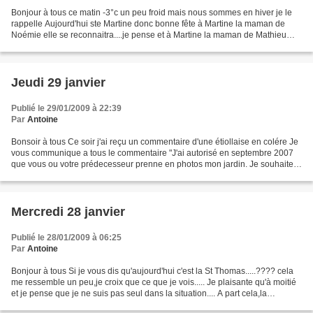
Bonjour à tous ce matin -3°c un peu froid mais nous sommes en hiver je le
rappelle Aujourd'hui ste Martine donc bonne fête à Martine la maman de
Noémie elle se reconnaitra....je pense et à Martine la maman de Mathieu
etAurélie.....et aux autres bien sur...
Jeudi 29 janvier
Publié le 29/01/2009 à 22:39
Par
Antoine
Bonsoir à tous Ce soir j'ai reçu un commentaire d'une étiollaise en colére Je
vous communique a tous le commentaire "J'ai autorisé en septembre 2007
que vous ou votre prédecesseur prenne en photos mon jardin. Je souhaite
aujourd'hui que toute photo ou...
Mercredi 28 janvier
Publié le 28/01/2009 à 06:25
Par
Antoine
Bonjour à tous Si je vous dis qu'aujourd'hui c'est la St Thomas.....???? cela
me ressemble un peu,je croix que ce que je vois..... Je plaisante qu'à moitié
et je pense que je ne suis pas seul dans la situation.... A part cela,la
température ce matin est...