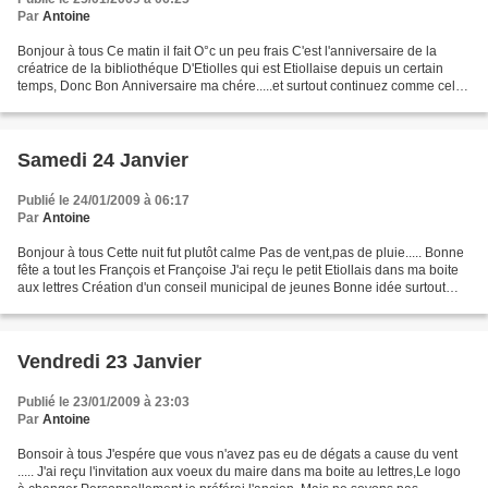
Par
Antoine
Bonjour à tous Ce matin il fait O°c un peu frais C'est l'anniversaire de la
créatrice de la bibliothéque D'Etiolles qui est Etiollaise depuis un certain
temps, Donc Bon Anniversaire ma chére.....et surtout continuez comme cela
Aujourd'hui c'est aussi...
Samedi 24 Janvier
Publié le 24/01/2009 à 06:17
Par
Antoine
Bonjour à tous Cette nuit fut plutôt calme Pas de vent,pas de pluie..... Bonne
fête a tout les François et Françoise J'ai reçu le petit Etiollais dans ma boite
aux lettres Création d'un conseil municipal de jeunes Bonne idée surtout
que les volontaires...
Vendredi 23 Janvier
Publié le 23/01/2009 à 23:03
Par
Antoine
Bonsoir à tous J'espére que vous n'avez pas eu de dégats a cause du vent
..... J'ai reçu l'invitation aux voeux du maire dans ma boite au lettres,Le logo