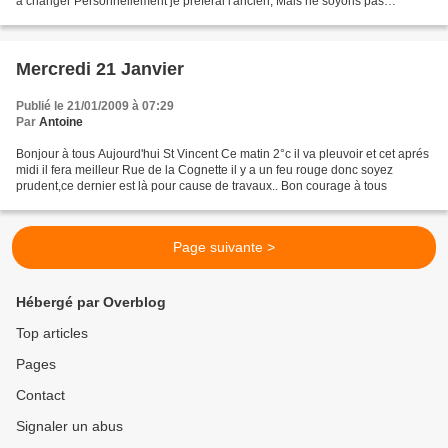
à changer Personnellement je préférai l'ancien, Mais ne soyons pas
réfractaire au progrés,IL faut...
Mercredi 21 Janvier
Publié le 21/01/2009 à 07:29
Par
Antoine
Bonjour à tous Aujourd'hui St Vincent Ce matin 2°c il va pleuvoir et cet aprés
midi il fera meilleur Rue de la Cognette il y a un feu rouge donc soyez
prudent,ce dernier est là pour cause de travaux.. Bon courage à tous
Page suivante >
Hébergé par Overblog
Top articles
Pages
Contact
Signaler un abus