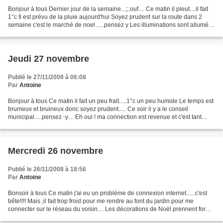
Bonjour à tous Dernier jour de la semaine...;;.ouf.... Ce matin il pleut....il fait
1°c Il est prévu de la pluie aujourd'hui Soyez prudent sur la route dans 2
semaine c'est le marché de noel .....pensez y Les illuminations sont allumées
le soir dans la...
Jeudi 27 novembre
Publié le 27/11/2008 à 06:08
Par
Antoine
Bonjour à tous Ce matin il fait un peu frait.....1°c un peu humide Le temps est
brumeux et bruineux donc soyez prudent..... Ce soir il y a le conseil
municipal.....pensez -y.... Eh oui ! ma connection est revenue et c'est tant
mieux
Mercredi 26 novembre
Publié le 26/11/2008 à 18:56
Par
Antoine
Bonsoir à tous Ce matin j'ai eu un problème de connexion internet......c'est
bête!!!! Mais ,il fait trop froid pour me rendre au font du jardin pour me
connecter sur le réseau du voisin.... Les décorations de Noël prennent forme
un peu partout dans les...