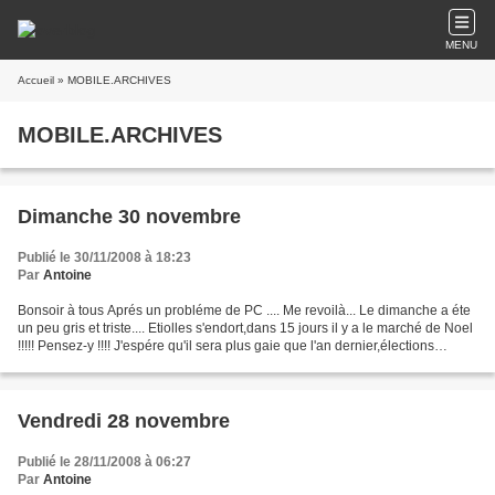
MENU
Accueil
» MOBILE.ARCHIVES
MOBILE.ARCHIVES
Dimanche 30 novembre
Publié le 30/11/2008 à 18:23
Par
Antoine
Bonsoir à tous Aprés un probléme de PC .... Me revoilà... Le dimanche a éte
un peu gris et triste.... Etiolles s'endort,dans 15 jours il y a le marché de Noel
!!!!! Pensez-y !!!! J'espére qu'il sera plus gaie que l'an dernier,élections
municipales obligeaient......
Vendredi 28 novembre
Publié le 28/11/2008 à 06:27
Par
Antoine