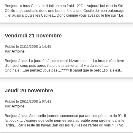
Bonjours à tous Ce matin il fait un peu froid - 2°C... Aujourd'hui c'est la Ste
Cécile .....je souhaite donc une bonne fête a une Cécile de mon entourage
....et aussi a toutes les Céciles... Donc comme vous avez pu le lire sur " Le
petit Etiollais" la...
Vendredi 21 novembre
Publié le 21/11/2008 à 14:45
Par
Antoine
Bonjour à tous La journée à commencé bizarrement.... La brume c'est levé
d'un seul coup puis aprés il a plu et maintenant il y a du soleil......
Originale......ne pensez vous pas....???? Il parait que le petit Etiollais est
arrivé dans les boites lettre.....qu'en...
Jeudi 20 novembre
Publié le 20/11/2008 à 07:41
Par
Antoine
Bonjour à tous Alors cette journée commence par une température de 9°c il
fait doux..... J'espére que cette journée sera agréable pour jardiner dans le
jardin.....car il reste du travail Bah oui les feuilles de l'arbre du voisin !!!! Vous
savez je vous...